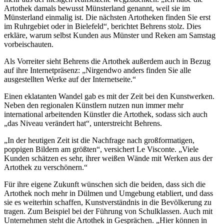
Artothek damals bewusst Münsterland genannt, weil sie im
Münsterland einmalig ist. Die nächsten Artotheken finden Sie erst
im Ruhrgebiet oder in Bielefeld“, berichtet Behrens stolz. Dies
erkläre, warum selbst Kunden aus Münster und Reken am Samstag
vorbeischauten.
Als Vorreiter sieht Behrens die Artothek außerdem auch in Bezug
auf ihre Internetpräsenz: „Nirgendwo anders finden Sie alle
ausgestellten Werke auf der Internetseite.“
Einen eklatanten Wandel gab es mit der Zeit bei den Kunstwerken.
Neben den regionalen Künstlern nutzen nun immer mehr
international arbeitenden Künstler die Artothek, sodass sich auch
„das Niveau verändert hat“, unterstreicht Behrens.
„In der heutigen Zeit ist die Nachfrage nach großformatigen,
poppigen Bildern am größten“, versichert Le Visconte. „Viele
Kunden schätzen es sehr, ihrer weißen Wände mit Werken aus der
Artothek zu verschönern.“
Für ihre eigene Zukunft wünschen sich die beiden, dass sich die
Artothek noch mehr in Dülmen und Umgebung etabliert, und dass
sie es weiterhin schaffen, Kunstverständnis in die Bevölkerung zu
tragen. Zum Beispiel bei der Führung von Schulklassen. Auch mit
Unternehmen steht die Artothek in Gesprächen. „Hier können in