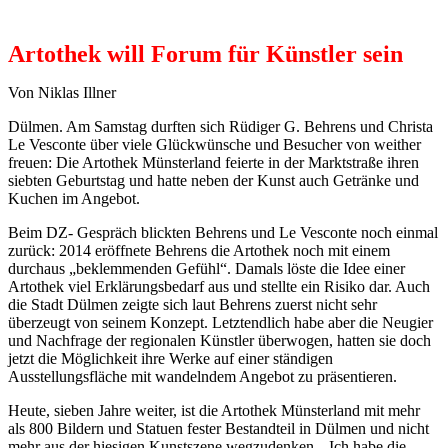
Artothek will Forum für Künstler sein
Von Niklas Illner
Dülmen. Am Samstag durften sich Rüdiger G. Behrens und Christa
Le Vesconte über viele Glückwünsche und Besucher von weither
freuen: Die Artothek Münsterland feierte in der Marktstraße ihren
siebten Geburtstag und hatte neben der Kunst auch Getränke und
Kuchen im Angebot.
Beim DZ- Gespräch blickten Behrens und Le Vesconte noch einmal
zurück: 2014 eröffnete Behrens die Artothek noch mit einem
durchaus „beklemmenden Gefühl“. Damals löste die Idee einer
Artothek viel Erklärungsbedarf aus und stellte ein Risiko dar. Auch
die Stadt Dülmen zeigte sich laut Behrens zuerst nicht sehr
überzeugt von seinem Konzept. Letztendlich habe aber die Neugier
und Nachfrage der regionalen Künstler überwogen, hatten sie doch
jetzt die Möglichkeit ihre Werke auf einer ständigen
Ausstellungsfläche mit wandelndem Angebot zu präsentieren.
Heute, sieben Jahre weiter, ist die Artothek Münsterland mit mehr
als 800 Bildern und Statuen fester Bestandteil in Dülmen und nicht
mehr aus der hiesigen Kunstszene wegzudenken. „Ich habe die