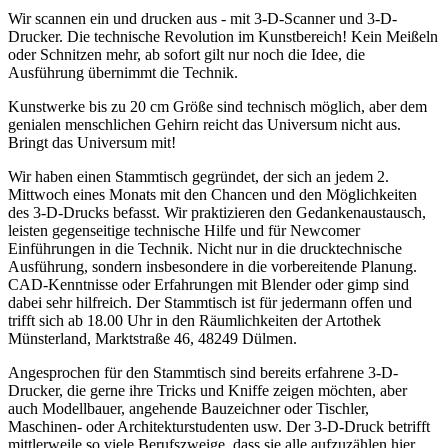
Wir scannen ein und drucken aus - mit 3-D-Scanner und 3-D-
Drucker. Die technische Revolution im Kunstbereich! Kein Meißeln
oder Schnitzen mehr, ab sofort gilt nur noch die Idee, die
Ausführung übernimmt die Technik.
Kunstwerke bis zu 20 cm Größe sind technisch möglich, aber dem
genialen menschlichen Gehirn reicht das Universum nicht aus.
Bringt das Universum mit!
Wir haben einen Stammtisch gegründet, der sich an jedem 2.
Mittwoch eines Monats mit den Chancen und den Möglichkeiten
des 3-D-Drucks befasst. Wir praktizieren den Gedankenaustausch,
leisten gegenseitige technische Hilfe und für Newcomer
Einführungen in die Technik. Nicht nur in die drucktechnische
Ausführung, sondern insbesondere in die vorbereitende Planung.
CAD-Kenntnisse oder Erfahrungen mit Blender oder gimp sind
dabei sehr hilfreich. Der Stammtisch ist für jedermann offen und
trifft sich ab 18.00 Uhr in den Räumlichkeiten der Artothek
Münsterland, Marktstraße 46, 48249 Dülmen.
Angesprochen für den Stammtisch sind bereits erfahrene 3-D-
Drucker, die gerne ihre Tricks und Kniffe zeigen möchten, aber
auch Modellbauer, angehende Bauzeichner oder Tischler,
Maschinen- oder Architekturstudenten usw. Der 3-D-Druck betrifft
mittlerweile so viele Berufszweige, dass sie alle aufzuzählen hier