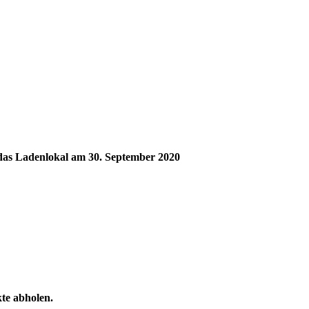
0
 das Ladenlokal am 30
. September 2020
r
kte abholen.