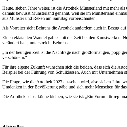
Heute, sieben Jahre weiter, ist die Artothek Münsterland mit mehr al
damals bewusst Münsterland genannt, weil sie im Münsterland einmalig
aus Münster und Reken am Samstag vorbeischauten.
Als Vorreiter sieht Behrens die Artothek außerdem auch in Bezug auf i
Einen eklatanten Wandel gab es mit der Zeit bei den Kunstwerken. Ne
verändert hat“, unterstreicht Behrens.
„In der heutigen Zeit ist die Nachfrage nach großformatigen, poppig
verschönern.“
Für ihre eigene Zukunft wünschen sich die beiden, dass sich die Art
Beispiel bei der Führung von Schulklassen. Auch mit Unternehmen steh
Die Frage, wie die Artothek 2027 aussehen wird, also sieben Jahre w
Umdenken in der Bevölkerung gäbe und sich mehr Menschen für das E
Die Artothek selbst könne bleiben, wie sie ist: „Ein Forum für regi
Aktuelles