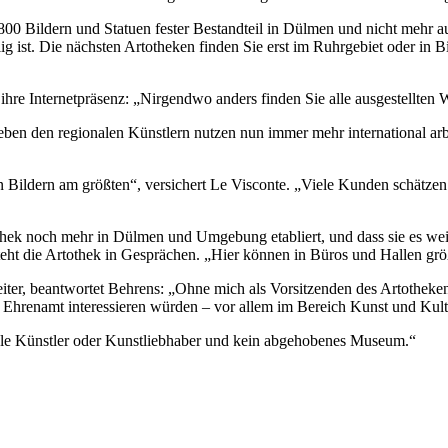
s 800 Bildern und Statuen fester Bestandteil in Dülmen und nicht mehr
 ist. Die nächsten Artotheken finden Sie erst im Ruhrgebiet oder in Bi
hre Internetpräsenz: „Nirgendwo anders finden Sie alle ausgestellten We
ben den regionalen Künstlern nutzen nun immer mehr international arb
en Bildern am größten“, versichert Le Visconte. „Viele Kunden schätze
othek noch mehr in Dülmen und Umgebung etabliert, und dass sie es wei
t die Artothek in Gesprächen. „Hier können in Büros und Hallen größer
eiter, beantwortet Behrens: „Ohne mich als Vorsitzenden des Artothek
hrenamt interessieren würden – vor allem im Bereich Kunst und Kult
onale Künstler oder Kunstliebhaber und kein abgehobenes Museum.“